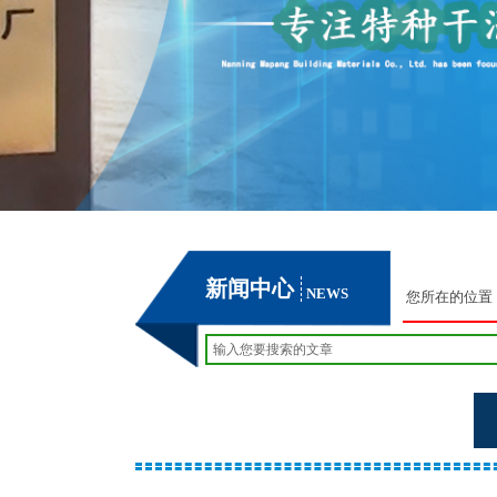
新闻中心
NEWS
您所在的位置